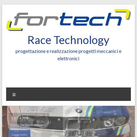
Salta
al
contenuto
Race Technology
progettazione e realizzazione progetti meccanici e
elettronici
Menu
Fari a led
Motore Simca
Fari a led per motorsport
Leggi tutto
Leggi tutto