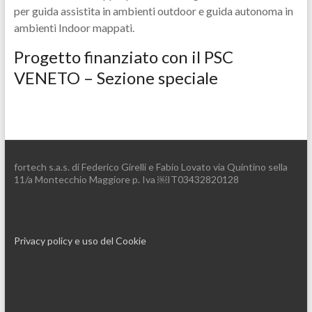
per guida assistita in ambienti outdoor e guida autonoma in
ambienti Indoor mappati.
Progetto finanziato con il PSC
VENETO – Sezione speciale
fortech s.a.s. di Federico Girelli e Fabio Lovato via Quintino sella
11/a Montecchio Maggiore p. Iva ￼IT03432820128
Privacy policy e uso del Cookie