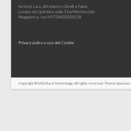
fortech s.a.s. di Federico Girelli e Fabio
Lovato via Quintino sella 11/a Montecchio
Maggiore p. Iva ￼IT03432820128
Privacy policy e uso del Cookie
Copyright © 2026
Race Technology
. All rights reserved. Theme
Spacious